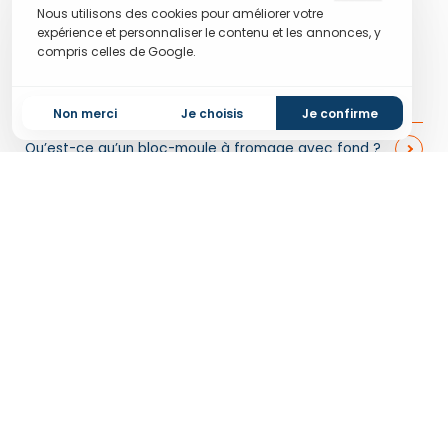
catalogue digital.
Nous utilisons des cookies pour améliorer votre
expérience et personnaliser le contenu et les annonces, y
Demande de catalogue
compris celles de Google.
En savoir plus
Non merci
Je choisis
Je confirme
Qu’est-ce qu’un bloc-moule à fromage avec fond ?
À quoi sert ce matériel dans la fabrication du
fromage ?
Pourquoi choisir un bloc-moule avec fond plutôt qu’un
autre système ?
Caractéristiques techniques à comparer
Pour quels types de fromages et volumes sont-ils
adaptés ?
Utilisation, entretien et hygiène