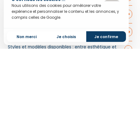
Nous utilisons des cookies pour améliorer votre
Caractéristiques techniques : formats, capacités et
expérience et personnaliser le contenu et les annonces, y
matériaux
compris celles de Google.
À quels usages servent les bouteilles miniatures pour
crème glacée ?
Non merci
Je choisis
Je confirme
Styles et modèles disponibles : entre esthétique et
créativité
Où acheter des bouteilles miniatures pour crème
glacée en ligne ?
Évaluer la faisabilité de votre projet