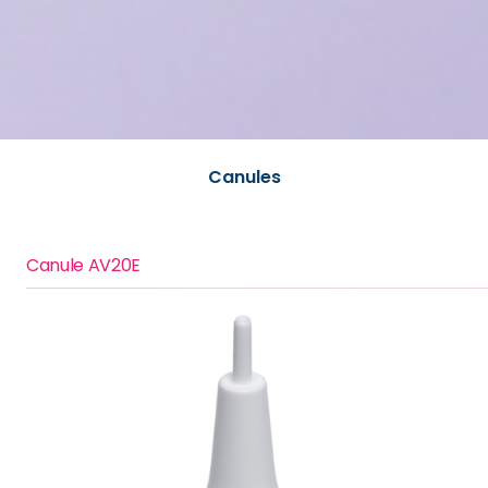
Canules
Canule AV20E