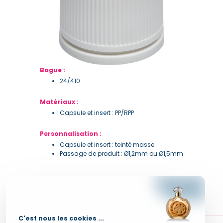
Bague :
24/410
Matériaux :
Capsule et insert : PP/RPP
Personnalisation :
Capsule et insert : teinté masse
Passage de produit : Ø1,2mm ou Ø1,5mm
Canule 24/410
C'est nous les cookies ...