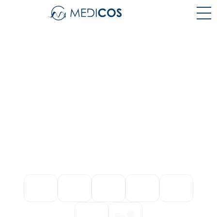
QUEL QUE SOIT VOTRE
BEAUTY
UNIVERS, NOUS
METTONS NOTRE
FOOD
EXPERTISE AU SERVICE DE
VOS AMBITIONS
INJECTION PLASTIQUE &
VERRE ETIRÉ
CERTIFICATIONS