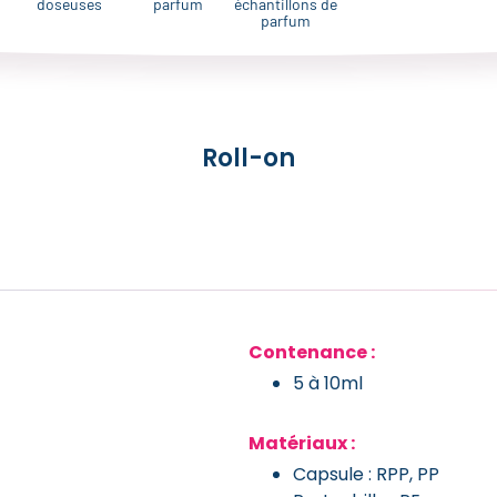
doseuses
parfum
échantillons de
parfum
Roll-on
Contenance :
5 à 10ml
Matériaux :
Capsule : RPP, PP