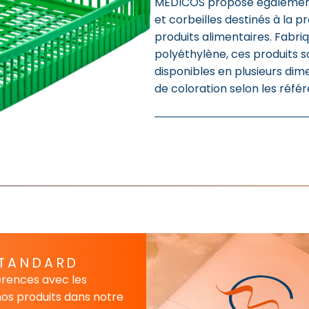
MEDICOS propose également
et corbeilles destinés à la 
produits alimentaires. Fabr
polyéthylène, ces produits s
disponibles en plusieurs dime
de coloration selon les réfé
STANDARD
érences avec les
os produits dans notre