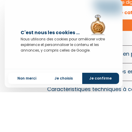
catalogue digi
Demande de ca
C'est nous les cookies ...
En savoir plus
Nous utilisons des cookies pour améliorer votre
expérience et personnaliser le contenu et les
annonces, y compris celles de Google.
Pourquoi choisir une cagette en 
Tailles et formats de cagettes e
Non merci
Je choisis
Je confirme
Caractéristiques techniques à c
Pour quels usages acheter une c