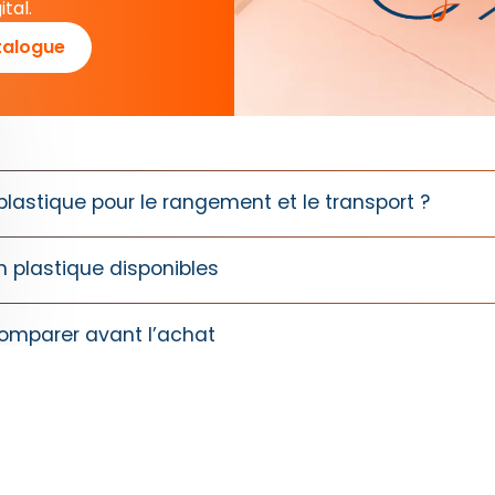
tal.
talogue
plastique pour le rangement et le transport ?
n plastique disponibles
omparer avant l’achat
agette en plastique ?
Évaluer la faisabilité de votre projet