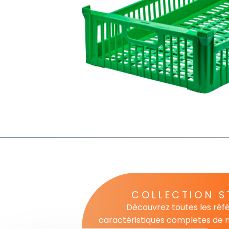
COLLECTION 
Découvrez toutes les réf
caractéristiques completes de n